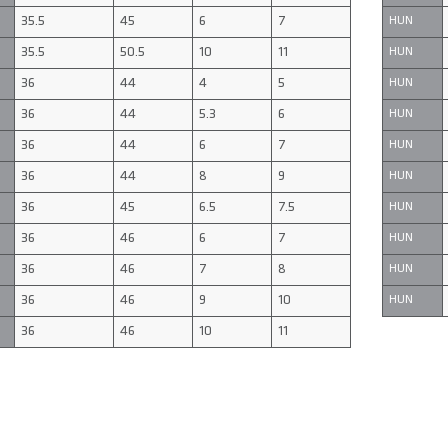
35.5
45
6
7
HUN
35.5
50.5
10
11
HUN
36
44
4
5
HUN
36
44
5.3
6
HUN
36
44
6
7
HUN
36
44
8
9
HUN
36
45
6.5
7.5
HUN
36
46
6
7
HUN
36
46
7
8
HUN
36
46
9
10
HUN
36
46
10
11