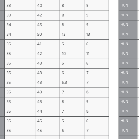
33
40
8
9
HUN
33
42
8
9
HUN
34
45
8
9
HUN
34
50
12
13
HUN
35
41
5
6
HUN
35
42
10
11
HUN
35
43
5
6
HUN
35
43
6
7
HUN
35
43
6.3
7
HUN
35
43
7
8
HUN
35
43
8
9
HUN
35
44
7
8
HUN
35
45
5
6
HUN
35
45
6
7
HUN