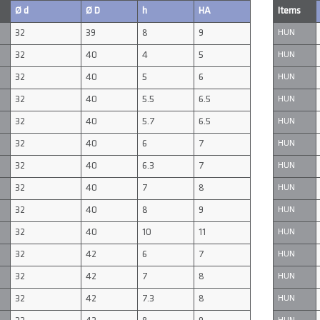
Ø d
Ø D
h
HA
Items
32
39
8
9
HUN
32
40
4
5
HUN
32
40
5
6
HUN
32
40
5.5
6.5
HUN
32
40
5.7
6.5
HUN
32
40
6
7
HUN
32
40
6.3
7
HUN
32
40
7
8
HUN
32
40
8
9
HUN
32
40
10
11
HUN
32
42
6
7
HUN
32
42
7
8
HUN
32
42
7.3
8
HUN