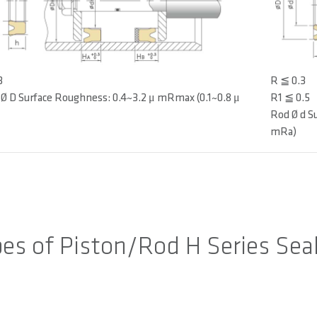
3
R ≦ 0.3
 Ø D Surface Roughness: 0.4~3.2 μ mRmax (0.1~0.8 μ
R1 ≦ 0.5
Rod Ø d S
mRa)
pes of Piston/Rod H Series Se