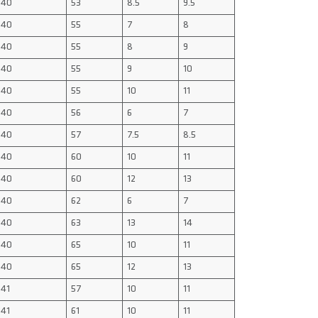
40
53
8.5
9.5
40
55
7
8
40
55
8
9
40
55
9
10
40
55
10
11
40
56
6
7
40
57
7.5
8.5
40
60
10
11
40
60
12
13
40
62
6
7
40
63
13
14
40
65
10
11
40
65
12
13
41
57
10
11
41
61
10
11