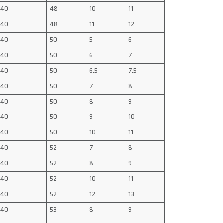
40
48
10
11
40
48
11
12
40
50
5
6
40
50
6
7
40
50
6.5
7.5
40
50
7
8
40
50
8
9
40
50
9
10
40
50
10
11
40
52
7
8
40
52
8
9
40
52
10
11
40
52
12
13
40
53
8
9