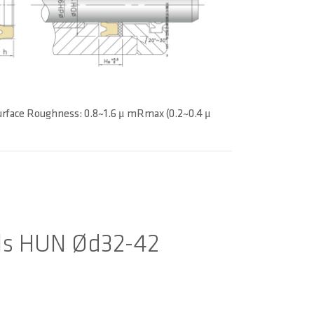
urface Roughness: 0.8~1.6 μ mRmax (0.2~0.4 μ
als HUN Ød32-42