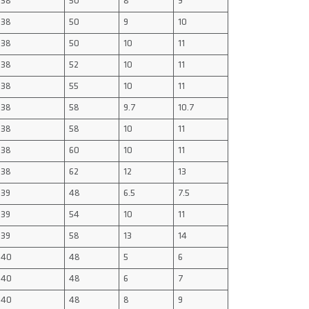
38
50
8
9
38
50
9
10
38
50
10
11
38
52
10
11
38
55
10
11
38
58
9.7
10.7
38
58
10
11
38
60
10
11
38
62
12
13
39
48
6.5
7.5
39
54
10
11
39
58
13
14
40
48
5
6
40
48
6
7
40
48
8
9