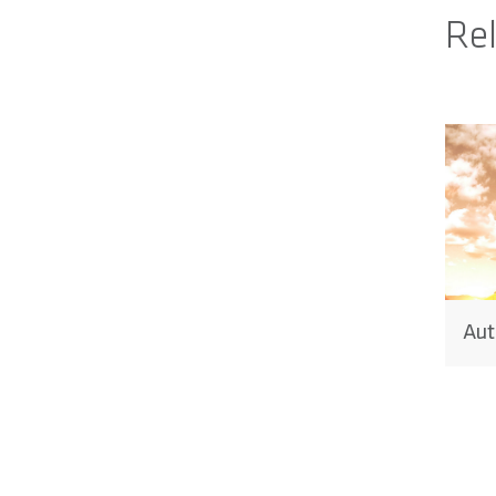
Rel
Aut