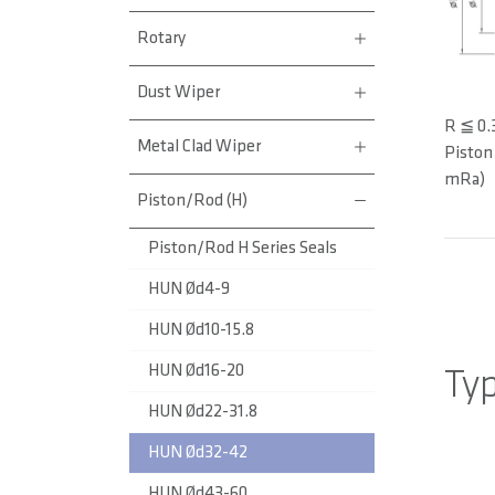
Rotary
Dust Wiper
R ≦ 0.
Metal Clad Wiper
Piston
mRa)
Piston/Rod (H)
Piston/Rod H Series Seals
HUN Ød4-9
HUN Ød10-15.8
HUN Ød16-20
Ty
HUN Ød22-31.8
HUN Ød32-42
HUN Ød43-60