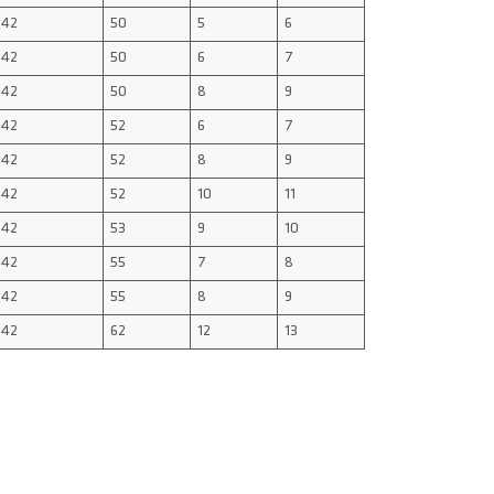
42
50
5
6
42
50
6
7
42
50
8
9
42
52
6
7
42
52
8
9
42
52
10
11
42
53
9
10
42
55
7
8
42
55
8
9
42
62
12
13