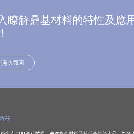
入瞭解鼎基材料的特性及應
！
創意大觀園
鼎基