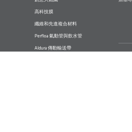
創意大觀園
鼎基專
高科技膜
纖維和先進複合材料
Perfloa 氣動管與飲水管
Aldura 傳動輸送帶
DING ZING DZ® 密封件
投資人關係
關於
其他
永續
隱私