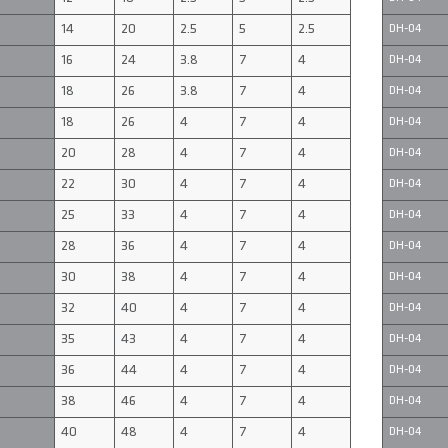
14
20
2.5
5
2.5
DH-04
16
24
3.8
7
4
DH-04
18
26
3.8
7
4
DH-04
18
26
4
7
4
DH-04
20
28
4
7
4
DH-04
22
30
4
7
4
DH-04
25
33
4
7
4
DH-04
28
36
4
7
4
DH-04
30
38
4
7
4
DH-04
32
40
4
7
4
DH-04
35
43
4
7
4
DH-04
36
44
4
7
4
DH-04
38
46
4
7
4
DH-04
40
48
4
7
4
DH-04