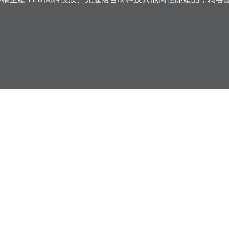
精生產 TPU 高科技膜、先進複合材料及其他高性能產品，為各
鼎基
投資人關係
發展
媒體中心
政策
使用條款
Copyright © 2023 DingZing Advanced Material