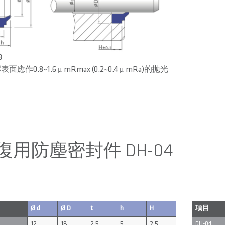
3
面應作0.8~1.6 μ mRmax (0.2~0.4 μ mRa)的拋光
復用防塵密封件 DH-04
Ø d
Ø D
t
h
H
項目
12
18
2.5
5
2.5
DH-04