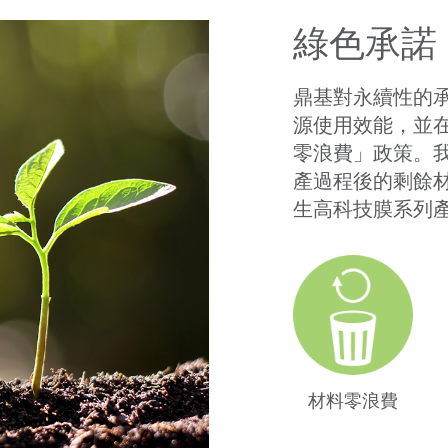
綠色承諾
鼎基對永續性的
源使用效能，並
零浪費」政策。
產過程後的剩餘
生高科技膜系列
材料零浪費