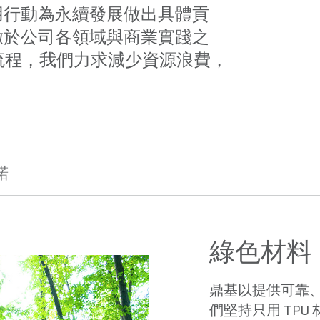
用行動為永續發展做出具體貢
徹於公司各領域與商業實踐之
產流程，我們力求減少資源浪費，
諾
綠色材料
鼎基以提供可靠
們堅持只用 TP