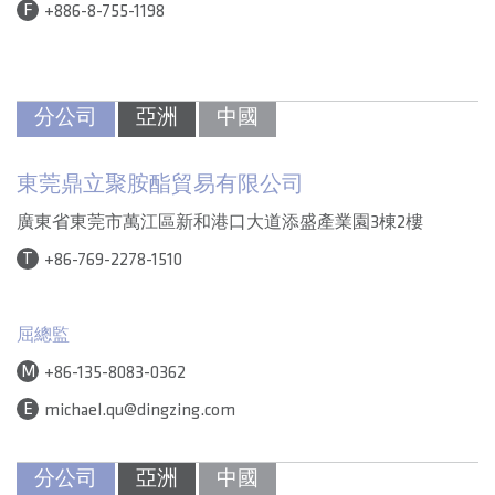
F
+886-8-755-1198
分公司
亞洲
中國
東莞鼎立聚胺酯貿易有限公司
廣東省東莞市萬江區新和港口大道添盛產業園3棟2樓
T
+86-769-2278-1510
屈總監
M
+86-135-8083-0362
E
michael.qu@dingzing.com
分公司
亞洲
中國