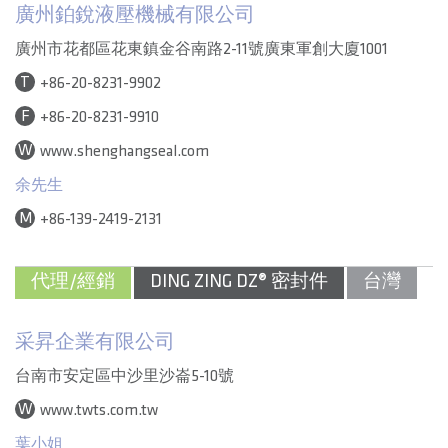
廣州鉑銳液壓機械有限公司
廣州市花都區花東鎮金谷南路2-11號廣東軍創大廈1001
T
+86-20-8231-9902
F
+86-20-8231-9910
W
www.shenghangseal.com
余先生
M
+86-139-2419-2131
代理/經銷
DING ZING DZ® 密封件
台灣
采昇企業有限公司
台南市安定區中沙里沙崙5-10號
W
www.twts.com.tw
葉小姐