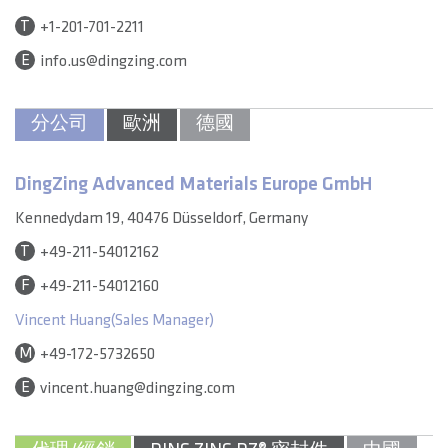
T
+1-201-701-2211
E
info.us@dingzing.com
分公司
歐洲
德國
DingZing Advanced Materials Europe GmbH
Kennedydam 19, 40476 Düsseldorf, Germany
T
+49-211-54012162
F
+49-211-54012160
Vincent Huang(Sales Manager)
M
+49-172-5732650
E
vincent.huang@dingzing.com