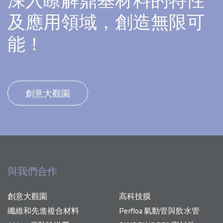
深入瞭解鼎基材料的特性
及應用領域，創造無限可
能！
創意大觀園
與我們合作
創意大觀園
高科技膜
纖維和先進複合材料
Perfloa 氣動管與飲水管