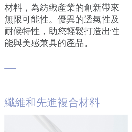
材料，為紡織產業的創新帶來
無限可能性。優異的透氣性及
耐候特性，助您輕鬆打造出性
能與美感兼具的產品。
纖維和先進複合材料