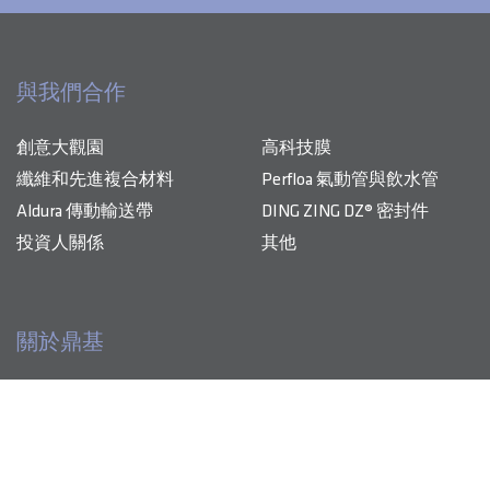
與我們合作
創意大觀園
高科技膜
纖維和先進複合材料
Perfloa 氣動管與飲水管
Aldura 傳動輸送帶
DING ZING DZ® 密封件
投資人關係
其他
關於鼎基
鼎基專精生產 TPU 高科技膜、先進複合材料及其他高性能
產品與解決方案
產品，為各產業注入創新能量。
創意大觀園