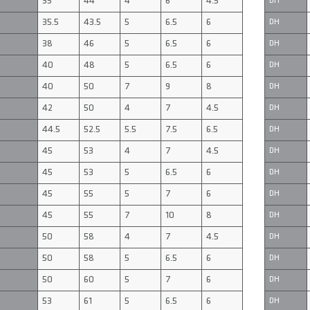
35
44
4
6
4.5
DH
35.5
43.5
5
6.5
6
DH
38
46
5
6.5
6
DH
40
48
5
6.5
6
DH
40
50
7
9
8
DH
42
50
4
7
4.5
DH
44.5
52.5
5.5
7.5
6.5
DH
45
53
4
7
4.5
DH
45
53
5
6.5
6
DH
45
55
5
7
6
DH
45
55
7
10
8
DH
50
58
4
7
4.5
DH
50
58
5
6.5
6
DH
50
60
5
7
6
DH
53
61
5
6.5
6
DH