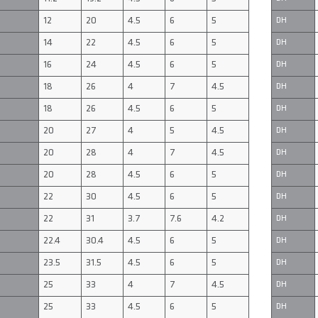
12
20
4.5
6
5
DH
14
22
4.5
6
5
DH
16
24
4.5
6
5
DH
18
26
4
7
4.5
DH
18
26
4.5
6
5
DH
20
27
4
5
4.5
DH
20
28
4
7
4.5
DH
20
28
4.5
6
5
DH
22
30
4.5
6
5
DH
22
31
3.7
7.6
4.2
DH
22.4
30.4
4.5
6
5
DH
23.5
31.5
4.5
6
5
DH
25
33
4
7
4.5
DH
25
33
4.5
6
5
DH