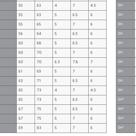
55
63
4
7
4.5
DH
55
63
5
6.5
6
DH
55
65
5
7
6
DH
56
64
5
6.5
6
DH
60
68
5
6.5
6
DH
60
70
5
7
6
DH
60
70
6.3
7.8
7
DH
61
69
5
7
6
DH
63
71
5
6.5
6
DH
65
73
4
7
4.5
DH
65
73
5
6.5
6
DH"
67
75
5
6.5
6
DH"
67
75
5
7
6
DH"
69
83
5
7
6
DH"