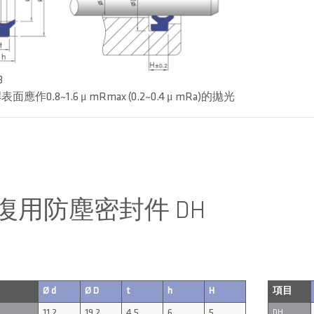
3
面應作0.8~1.6 μ mRmax (0.2~0.4 μ mRa)的拋光
復用防塵密封件 DH
Ø d
Ø D
t
h
H
項目
11.2
19.2
4.5
6
5
DH