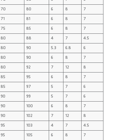
70
80
6
8
7
71
81
6
8
7
75
85
6
8
7
80
88
4
7
4.5
80
90
5.3
6.8
6
80
90
6
8
7
80
92
7
12
8
85
95
6
8
7
85
97
5
7
6
90
99
5
7
6
90
100
6
8
7
90
102
7
12
8
95
103
4
7
4.5
95
105
6
8
7