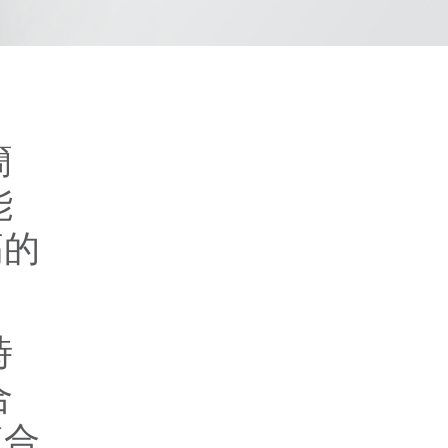
簡
能
高的
時
合
複合