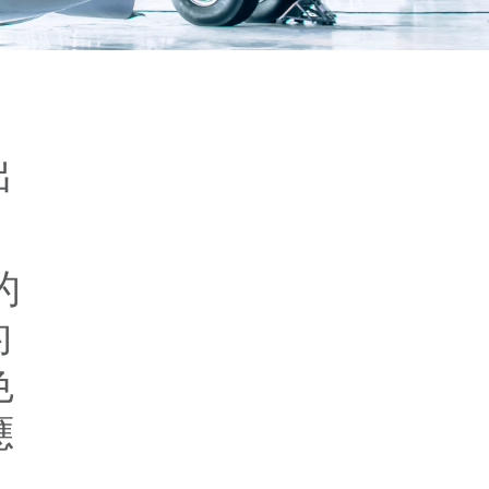
出
的
的
色
應