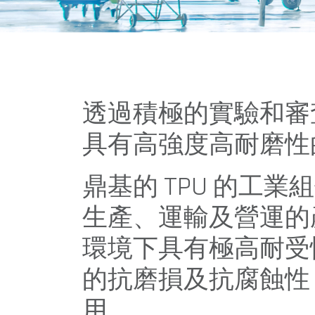
透過積極的實驗和審
具有高強度高耐磨性
鼎基的 TPU 的工
生產、運輸及營運的產
環境下具有極高耐受
的抗磨損及抗腐蝕性
用。