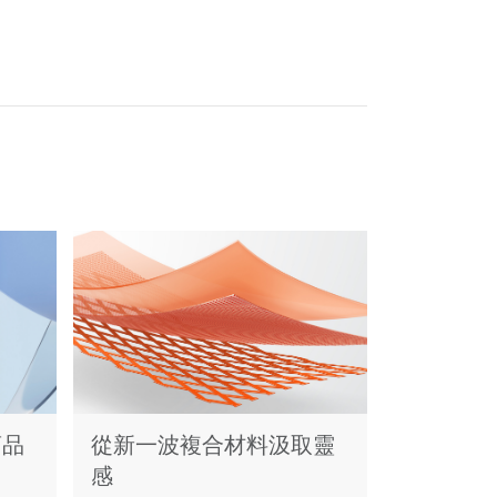
商品
從新一波複合材料汲取靈
為先進醫
感
命