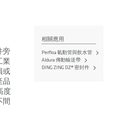
相關應用
件旁
Perfloa 氣動管與飲水管
Aldura 傳動輸送帶
工業
DING ZING DZ® 密封件
損或
產品
高度
不間