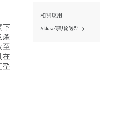
相關應用
度下
Aldura 傳動輸送帶
及產
物至
其在
完整